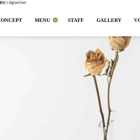
grant hair
CONCEPT
MENU
STAFF
GALLERY
V