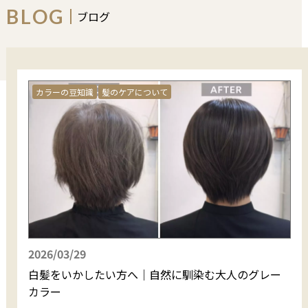
BLOG
ブログ
エイジングヘッドスパ
ヘナエステ
エイジング髪質改善
カラーの豆知識
髪のケアについて
2026/03/29
白髪をいかしたい方へ｜自然に馴染む大人のグレー
カラー